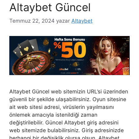
Altaybet Güncel
Temmuz 22, 2024
yazar
Altaybet
Altaybet Güncel web sitemizin URL’si üzerinden
güvenli bir şekilde ulaşabilirsiniz. Oyun sitesine
ait web sitesi adresi, virüslerin yayılmasını
önlemek amacıyla istenildiği zaman
değiştirilebilir. Güncel Altaybet giriş adresini
web sitemizde bulabilirsiniz. Giriş adresinizde
herhangi bir değişiklik olursa olsun, Altaybet