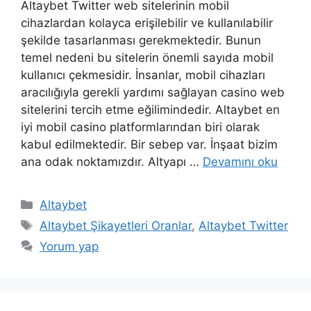
Altaybet Twitter web sitelerinin mobil
cihazlardan kolayca erişilebilir ve kullanılabilir
şekilde tasarlanması gerekmektedir. Bunun
temel nedeni bu sitelerin önemli sayıda mobil
kullanıcı çekmesidir. İnsanlar, mobil cihazları
aracılığıyla gerekli yardımı sağlayan casino web
sitelerini tercih etme eğilimindedir. Altaybet en
iyi mobil casino platformlarından biri olarak
kabul edilmektedir. Bir sebep var. İnşaat bizim
ana odak noktamızdır. Altyapı …
Devamını oku
Kategoriler
Altaybet
Etiketler
Altaybet Şikayetleri Oranlar
,
Altaybet Twitter
Yorum yap