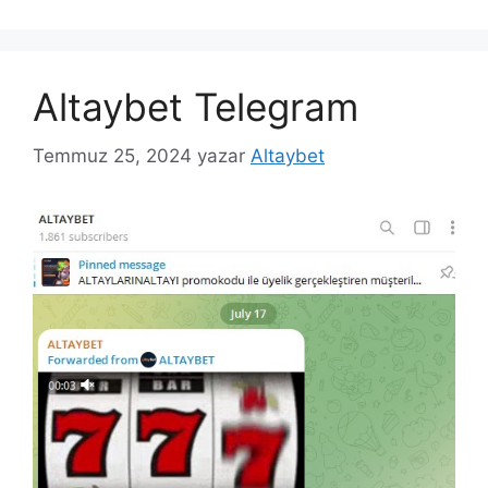
Altaybet Telegram
Temmuz 25, 2024
yazar
Altaybet