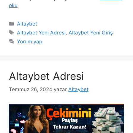
oku
Kategoriler
Altaybet
Etiketler
Altaybet Yeni Adresi
,
Altaybet Yeni Giriş
Yorum yap
Altaybet Adresi
Temmuz 26, 2024
yazar
Altaybet