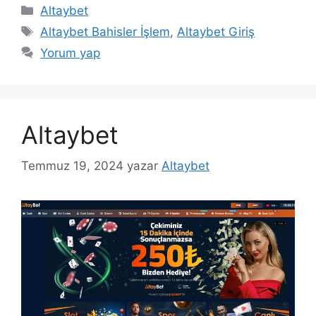
Kategoriler
Altaybet
Etiketler
Altaybet Bahisler İşlem
,
Altaybet Giriş
Yorum yap
Altaybet
Temmuz 19, 2024
yazar
Altaybet