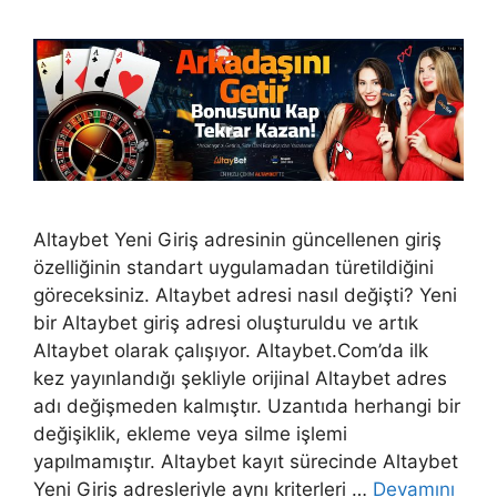
Altaybet Yeni Giriş adresinin güncellenen giriş
özelliğinin standart uygulamadan türetildiğini
göreceksiniz. Altaybet adresi nasıl değişti? Yeni
bir Altaybet giriş adresi oluşturuldu ve artık
Altaybet olarak çalışıyor. Altaybet.Com’da ilk
kez yayınlandığı şekliyle orijinal Altaybet adres
adı değişmeden kalmıştır. Uzantıda herhangi bir
değişiklik, ekleme veya silme işlemi
yapılmamıştır. Altaybet kayıt sürecinde Altaybet
Yeni Giriş adresleriyle aynı kriterleri …
Devamını