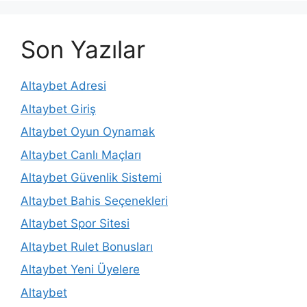
Son Yazılar
Altaybet Adresi
Altaybet Giriş
Altaybet Oyun Oynamak
Altaybet Canlı Maçları
Altaybet Güvenlik Sistemi
Altaybet Bahis Seçenekleri
Altaybet Spor Sitesi
Altaybet Rulet Bonusları
Altaybet Yeni Üyelere
Altaybet