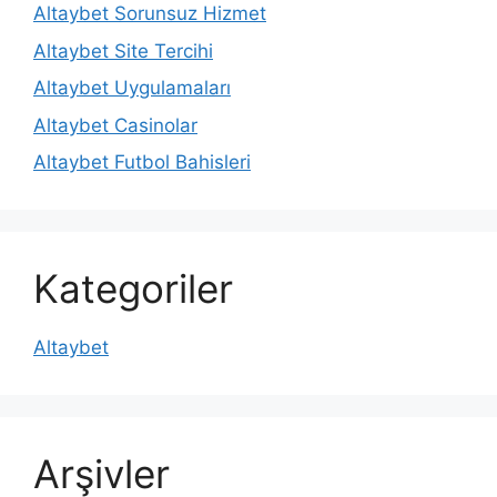
Altaybet Sorunsuz Hizmet
Altaybet Site Tercihi
Altaybet Uygulamaları
Altaybet Casinolar
Altaybet Futbol Bahisleri
Kategoriler
Altaybet
Arşivler