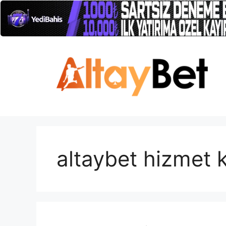
İçeriğe
atla
altaybet hizmet k