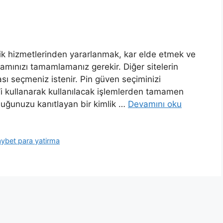
ı
elik hizmetlerinden yararlanmak, kar elde etmek ve
amınızı tamamlamanız gerekir. Diğer sitelerin
sı seçmeniz istenir. Pin güven seçiminizi
i kullanarak kullanılacak işlemlerden tamamen
duğunuzu kanıtlayan bir kimlik …
Devamını oku
aybet para yatirma