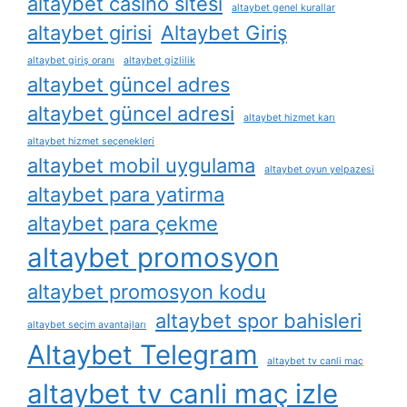
altaybet casino sitesi
altaybet genel kurallar
altaybet girisi
Altaybet Giriş
altaybet giriş oranı
altaybet gizlilik
altaybet güncel adres
altaybet güncel adresi
altaybet hizmet karı
altaybet hizmet seçenekleri
altaybet mobil uygulama
altaybet oyun yelpazesi
altaybet para yatirma
altaybet para çekme
altaybet promosyon
altaybet promosyon kodu
altaybet spor bahisleri
altaybet seçim avantajları
Altaybet Telegram
altaybet tv canli maç
altaybet tv canli maç izle