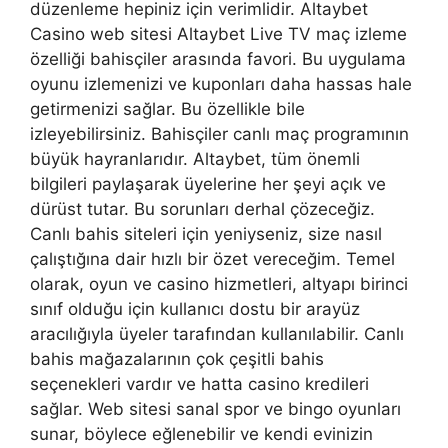
düzenleme hepiniz için verimlidir. Altaybet
Casino web sitesi Altaybet Live TV maç izleme
özelliği bahisçiler arasında favori. Bu uygulama
oyunu izlemenizi ve kuponları daha hassas hale
getirmenizi sağlar. Bu özellikle bile
izleyebilirsiniz. Bahisçiler canlı maç programının
büyük hayranlarıdır. Altaybet, tüm önemli
bilgileri paylaşarak üyelerine her şeyi açık ve
dürüst tutar. Bu sorunları derhal çözeceğiz.
Canlı bahis siteleri için yeniyseniz, size nasıl
çalıştığına dair hızlı bir özet vereceğim. Temel
olarak, oyun ve casino hizmetleri, altyapı birinci
sınıf olduğu için kullanıcı dostu bir arayüz
aracılığıyla üyeler tarafından kullanılabilir. Canlı
bahis mağazalarının çok çeşitli bahis
seçenekleri vardır ve hatta casino kredileri
sağlar. Web sitesi sanal spor ve bingo oyunları
sunar, böylece eğlenebilir ve kendi evinizin