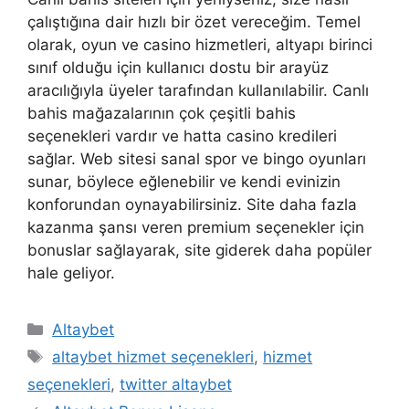
çalıştığına dair hızlı bir özet vereceğim. Temel
olarak, oyun ve casino hizmetleri, altyapı birinci
sınıf olduğu için kullanıcı dostu bir arayüz
aracılığıyla üyeler tarafından kullanılabilir. Canlı
bahis mağazalarının çok çeşitli bahis
seçenekleri vardır ve hatta casino kredileri
sağlar. Web sitesi sanal spor ve bingo oyunları
sunar, böylece eğlenebilir ve kendi evinizin
konforundan oynayabilirsiniz. Site daha fazla
kazanma şansı veren premium seçenekler için
bonuslar sağlayarak, site giderek daha popüler
hale geliyor.
Kategoriler
Altaybet
Etiketler
altaybet hizmet seçenekleri
,
hizmet
seçenekleri
,
twitter altaybet