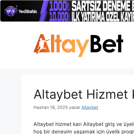
İçeriğe
atla
Altaybet Hizmet 
Haziran 18, 2025
yazar
Altaybet
Altaybet hizmet karı Altaybet giriş ve üy
hoş bir deneyim yaşamak için üyelik progr