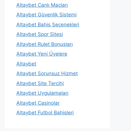
Altaybet Canlı Maçları
Altaybet Güvenlik Sistemi
Altaybet Bahis Seçenekleri
Altaybet Spor Sitesi
Altaybet Rulet Bonusları
Altaybet Yeni Üyelere
Altaybet
Altaybet Sorunsuz Hizmet
Altaybet Site Tercihi
Altaybet Uygulamaları
Altaybet Casinolar
Altaybet Futbol Bahisleri