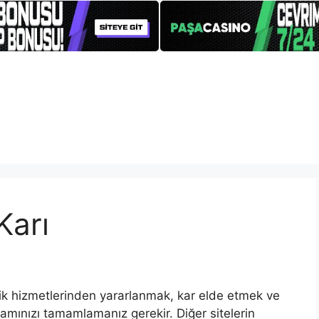
Karı
elik hizmetlerinden yararlanmak, kar elde etmek ve
amınızı tamamlamanız gerekir. Diğer sitelerin