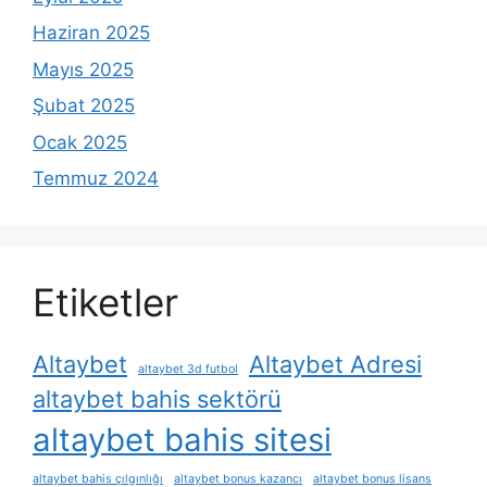
Haziran 2025
Mayıs 2025
Şubat 2025
Ocak 2025
Temmuz 2024
Etiketler
Altaybet
Altaybet Adresi
altaybet 3d futbol
altaybet bahis sektörü
altaybet bahis sitesi
altaybet bahis çılgınlığı
altaybet bonus kazancı
altaybet bonus lisans