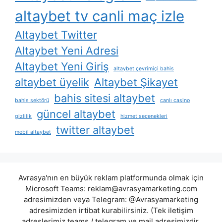
altaybet tv canli maç izle
Altaybet Twitter
Altaybet Yeni Adresi
Altaybet Yeni Giriş
altaybet çevrimiçi bahis
altaybet üyelik
Altaybet Şikayet
bahis sitesi altaybet
bahis sektörü
canlı casino
güncel altaybet
gizlilik
hizmet seçenekleri
twitter altaybet
mobil altaybet
Avrasya'nın en büyük reklam platformunda olmak için
Microsoft Teams:
reklam@avrasyamarketing.com
adresimizden veya Telegram: @Avrasyamarketing
adresimizden irtibat kurabilirsiniz. (Tek iletişim
adreslerimiz teams / telegram ve mail adresimizdir.