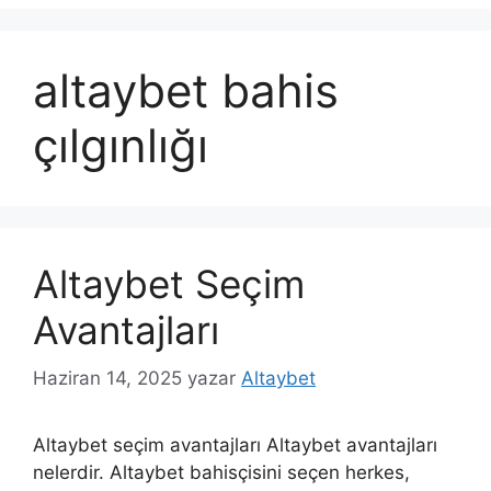
altaybet bahis
çılgınlığı
Altaybet Seçim
Avantajları
Haziran 14, 2025
yazar
Altaybet
Altaybet seçim avantajları Altaybet avantajları
nelerdir. Altaybet bahisçisini seçen herkes,