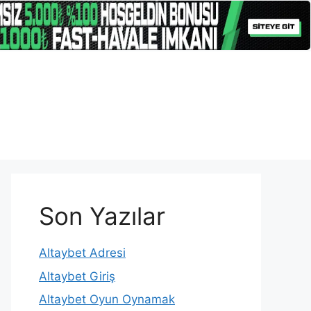
Son Yazılar
Altaybet Adresi
Altaybet Giriş
Altaybet Oyun Oynamak