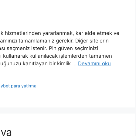
ı
elik hizmetlerinden yararlanmak, kar elde etmek ve
amınızı tamamlamanız gerekir. Diğer sitelerin
sı seçmeniz istenir. Pin güven seçiminizi
i kullanarak kullanılacak işlemlerden tamamen
duğunuzu kanıtlayan bir kimlik …
Devamını oku
aybet para yatirma
dya