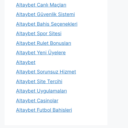
Altaybet Canlı Maçları
Altaybet Güvenlik Sistemi
Altaybet Bahis Seçenekleri
Altaybet Spor Sitesi
Altaybet Rulet Bonusları
Altaybet Yeni Üyelere
Altaybet
Altaybet Sorunsuz Hizmet
Altaybet Site Tercihi
Altaybet Uygulamaları
Altaybet Casinolar
Altaybet Futbol Bahisleri