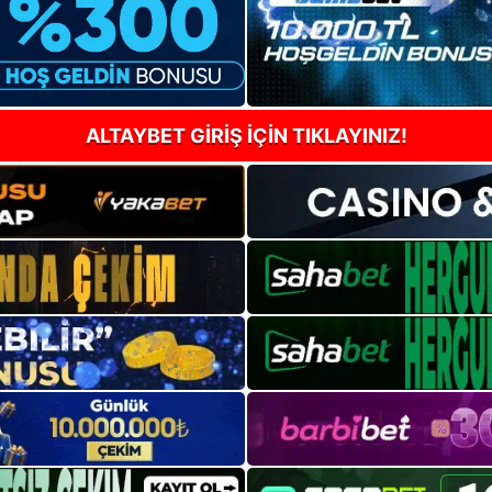
ALTAYBET GİRİŞ İÇİN TIKLAYINIZ!