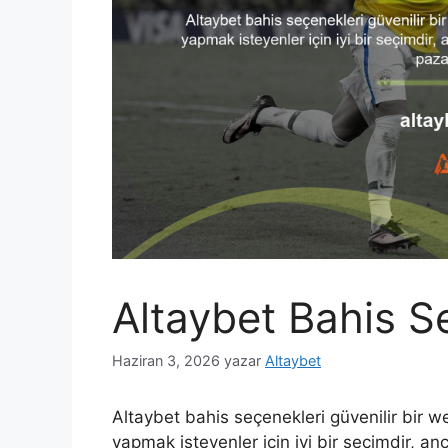
Altaybet Bahis S
Haziran 3, 2026
yazar
Altaybet
Altaybet bahis seçenekleri güvenilir bir we
yapmak isteyenler için iyi bir seçimdir, a