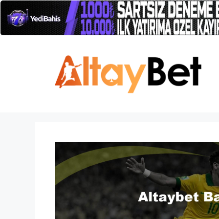
İçeriğe
atla