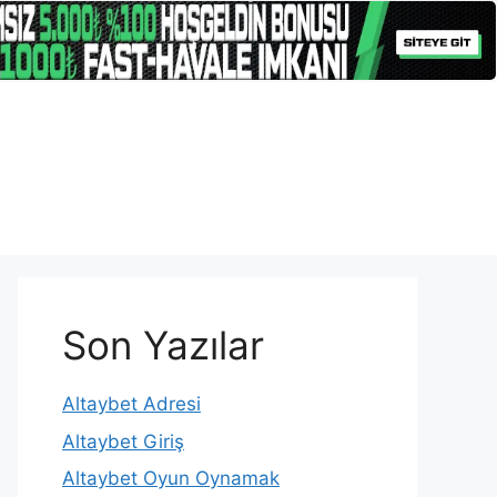
Son Yazılar
Altaybet Adresi
Altaybet Giriş
Altaybet Oyun Oynamak