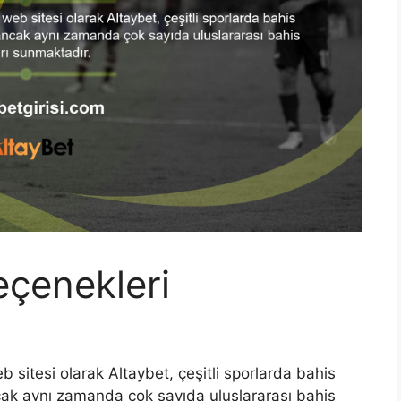
eçenekleri
b sitesi olarak Altaybet, çeşitli sporlarda bahis
ncak aynı zamanda çok sayıda uluslararası bahis