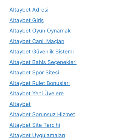
Altaybet Adresi
Altaybet Giriş
Altaybet Oyun Oynamak
Altaybet Canlı Maçları
Altaybet Güvenlik Sistemi
Altaybet Bahis Seçenekleri
Altaybet Spor Sitesi
Altaybet Rulet Bonusları
Altaybet Yeni Üyelere
Altaybet
Altaybet Sorunsuz Hizmet
Altaybet Site Tercihi
Altaybet Uygulamaları