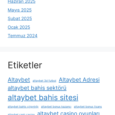
Haziran 2025
Mayıs 2025
Şubat 2025
Ocak 2025
Temmuz 2024
Etiketler
Altaybet
Altaybet Adresi
altaybet 3d futbol
altaybet bahis sektörü
altaybet bahis sitesi
altaybet bahis çılgınlığı
altaybet bonus kazancı
altaybet bonus lisans
altaybet casino oyunları
altaybet canlı casino