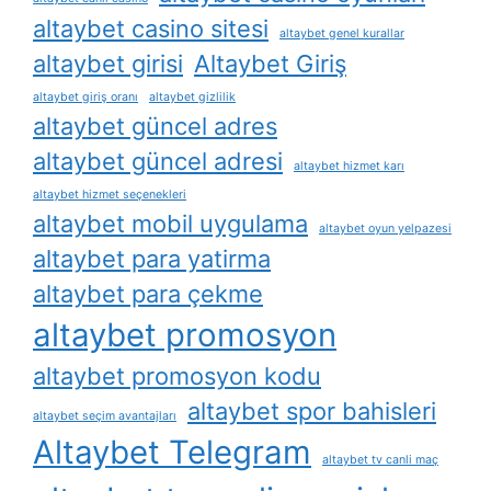
altaybet casino sitesi
altaybet genel kurallar
altaybet girisi
Altaybet Giriş
altaybet giriş oranı
altaybet gizlilik
altaybet güncel adres
altaybet güncel adresi
altaybet hizmet karı
altaybet hizmet seçenekleri
altaybet mobil uygulama
altaybet oyun yelpazesi
altaybet para yatirma
altaybet para çekme
altaybet promosyon
altaybet promosyon kodu
altaybet spor bahisleri
altaybet seçim avantajları
Altaybet Telegram
altaybet tv canli maç