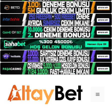
İçeriğe
atla
Menü