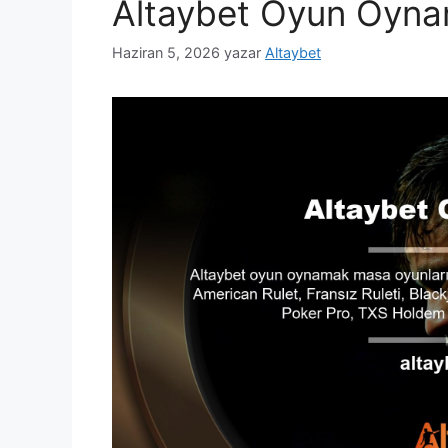
Altaybet Oyun Oyn
Haziran 5, 2026
yazar
Altaybet