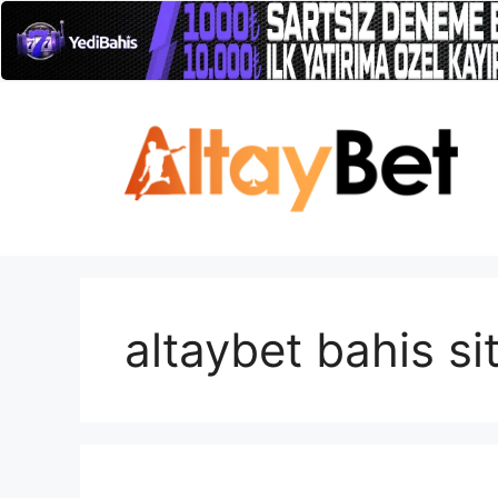
İçeriğe
atla
altaybet bahis si