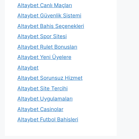
Altaybet Canlı Maçları
Altaybet Güvenlik Sistemi
Altaybet Bahis Seçenekleri
Altaybet Spor Sitesi
Altaybet Rulet Bonusları
Altaybet Yeni Üyelere
Altaybet
Altaybet Sorunsuz Hizmet
Altaybet Site Tercihi
Altaybet Uygulamaları
Altaybet Casinolar
Altaybet Futbol Bahisleri