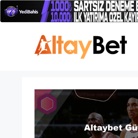
İçeriğe
atla