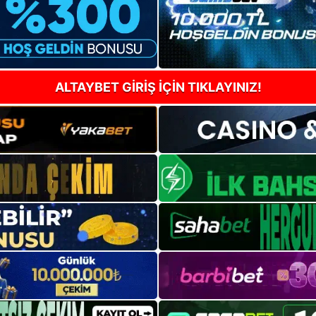
ALTAYBET GİRİŞ İÇİN TIKLAYINIZ!