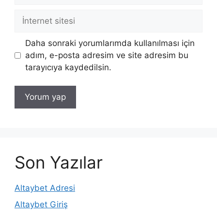
İnternet
sitesi
Daha sonraki yorumlarımda kullanılması için
adım, e-posta adresim ve site adresim bu
tarayıcıya kaydedilsin.
Son Yazılar
Altaybet Adresi
Altaybet Giriş