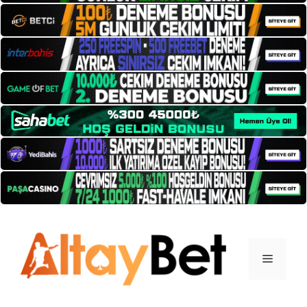
İçeriğe
atla
Menü