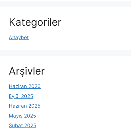
Kategoriler
Altaybet
Arşivler
Haziran 2026
Eylül 2025
Haziran 2025
Mayıs 2025
Şubat 2025