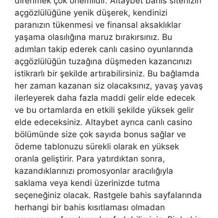
direnmek çok önemlidir. Altaybet bahis sitenizin
açgözlülüğüne yenik düşerek, kendinizi
paranızın tükenmesi ve finansal aksaklıklar
yaşama olasılığına maruz bırakırsınız. Bu
adımları takip ederek canlı casino oyunlarında
açgözlülüğün tuzağına düşmeden kazancınızı
istikrarlı bir şekilde artırabilirsiniz. Bu bağlamda
her zaman kazanan siz olacaksınız, yavaş yavaş
ilerleyerek daha fazla maddi gelir elde edecek
ve bu ortamlarda en etkili şekilde yüksek gelir
elde edeceksiniz. Altaybet ayrıca canlı casino
bölümünde size çok sayıda bonus sağlar ve
ödeme tablonuzu sürekli olarak en yüksek
oranla geliştirir. Para yatırdıktan sonra,
kazandıklarınızı promosyonlar aracılığıyla
saklama veya kendi üzerinizde tutma
seçeneğiniz olacak. Rastgele bahis sayfalarında
herhangi bir bahis kısıtlaması olmadan