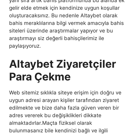
yanı sıra artık bahis platformunda bu alanda ek
gelir elde etmek için kendinize uygun koşullar
oluşturacaksınız. Bu nedenle Altaybet olarak
bahis meraklılarına bilgi vermek amacıyla bahis
siteleri üzerinde araştırmalar yapıyor ve bu
araştırmayı siz değerli bahisçilerimiz ile
paylaşıyoruz.
Altaybet Ziyaretçiler
Para Çekme
Web sitemiz sıklıkla siteye erişim için doğru ve
uygun adresi arayan kişiler tarafından ziyaret
edilmekte ve bize daha fazla güven veren bir
adres vererek bu değişiklikleri dikkate
almaktadırlar.Maçta fiziksel olarak
bulunmasanız bile kendinizi bağlı ve ilgili