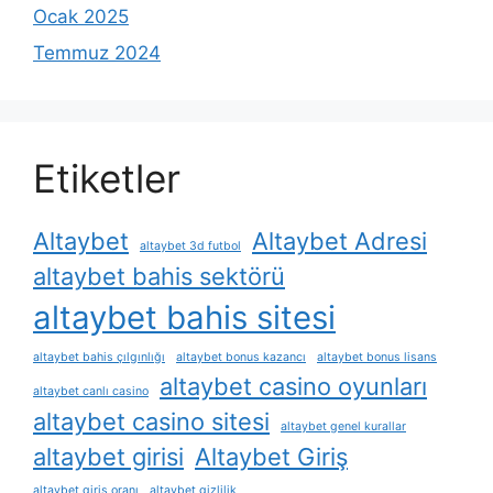
Ocak 2025
Temmuz 2024
Etiketler
Altaybet
Altaybet Adresi
altaybet 3d futbol
altaybet bahis sektörü
altaybet bahis sitesi
altaybet bahis çılgınlığı
altaybet bonus kazancı
altaybet bonus lisans
altaybet casino oyunları
altaybet canlı casino
altaybet casino sitesi
altaybet genel kurallar
altaybet girisi
Altaybet Giriş
altaybet giriş oranı
altaybet gizlilik