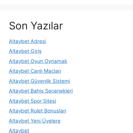
Son Yazılar
Altaybet Adresi
Altaybet Giriş
Altaybet Oyun Oynamak
Altaybet Canlı Maçları
Altaybet Güvenlik Sistemi
Altaybet Bahis Seçenekleri
Altaybet Spor Sitesi
Altaybet Rulet Bonusları
Altaybet Yeni Üyelere
Altaybet