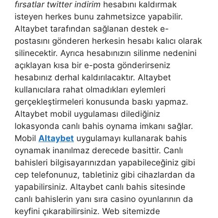
fırsatlar twitter indirim
hesabını kaldırmak
isteyen herkes bunu zahmetsizce yapabilir.
Altaybet tarafından sağlanan destek e-
postasını gönderen herkesin hesabı kalıcı olarak
silinecektir. Ayrıca hesabınızın silinme nedenini
açıklayan kısa bir e-posta gönderirseniz
hesabınız derhal kaldırılacaktır. Altaybet
kullanıcılara rahat olmadıkları eylemleri
gerçekleştirmeleri konusunda baskı yapmaz.
Altaybet mobil uygulaması dilediğiniz
lokasyonda canlı bahis oynama imkanı sağlar.
Mobil
Altaybet
uygulamayı kullanarak bahis
oynamak inanılmaz derecede basittir. Canlı
bahisleri bilgisayarınızdan yapabileceğiniz gibi
cep telefonunuz, tabletiniz gibi cihazlardan da
yapabilirsiniz. Altaybet canlı bahis sitesinde
canlı bahislerin yanı sıra casino oyunlarının da
keyfini çıkarabilirsiniz. Web sitemizde