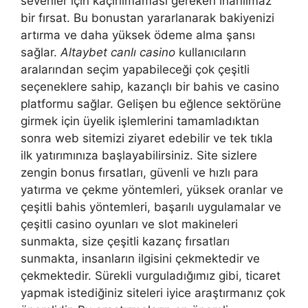
sevenler için kaçırılmaması gereken inanılmaz
bir fırsat. Bu bonustan yararlanarak bakiyenizi
artırma ve daha yüksek ödeme alma şansı
sağlar.
Altaybet canlı casino
kullanıcıların
aralarından seçim yapabileceği çok çeşitli
seçeneklere sahip, kazançlı bir bahis ve casino
platformu sağlar. Gelişen bu eğlence sektörüne
girmek için üyelik işlemlerini tamamladıktan
sonra web sitemizi ziyaret edebilir ve tek tıkla
ilk yatırımınıza başlayabilirsiniz. Site sizlere
zengin bonus fırsatları, güvenli ve hızlı para
yatırma ve çekme yöntemleri, yüksek oranlar ve
çeşitli bahis yöntemleri, başarılı uygulamalar ve
çeşitli casino oyunları ve slot makineleri
sunmakta, size çeşitli kazanç fırsatları
sunmakta, insanların ilgisini çekmektedir ve
çekmektedir. Sürekli vurguladığımız gibi, ticaret
yapmak istediğiniz siteleri iyice araştırmanız çok