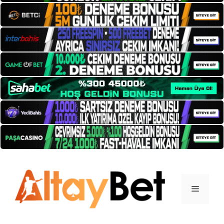
İçeriğe
atla
Menü