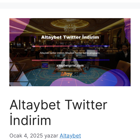
Altaybet Twitter
İndirim
Ocak 4, 2025
yazar
Altaybet