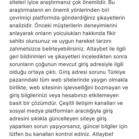
siteleri iyice araştırmanız çok önemlidir. Bu
araştırmaların en önemli yönlerinden biri
çevrimiçi platformda gönderdiğiniz şikayetlerin
analizidir. Önceki müşterilerin deneyimlerini
anlayarak onların yolculukları hakkında fikir
sahibi olursunuz ve uygun hareket tarzını
zahmetsizce belirleyebilirsiniz. Altaybet ile ilgili
geri bildirimleri ve şikayetleri inceledikten sonra
sorunların çoğunun mevcut giriş adresiyle ilgili
olduğu ortaya çıktı. Giriş adresi sorunu Türkiye
pazarındaki tüm web sitelerinde yaygın olmakla
birlikte, web sitesinin işlevselliğini bozmayan ve
giriş bilgilerinizi veya hesabınızı etkilemeyen
basit bir çözümdür. Çeşitli iletişim kanalları ve
sosyal medya platformları aracılığıyla giriş
adresini sıklıkla güncelleyen siteye giriş
yaparken sorun yaşıyorsanız, güncel bilgiler için
lütfen bu kanalları kontrol ediniz.
Altaybet