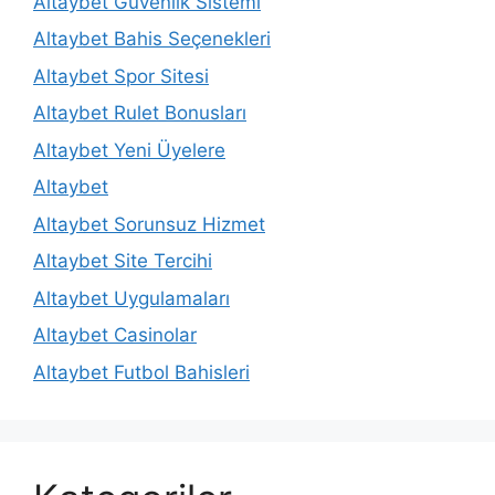
Altaybet Güvenlik Sistemi
Altaybet Bahis Seçenekleri
Altaybet Spor Sitesi
Altaybet Rulet Bonusları
Altaybet Yeni Üyelere
Altaybet
Altaybet Sorunsuz Hizmet
Altaybet Site Tercihi
Altaybet Uygulamaları
Altaybet Casinolar
Altaybet Futbol Bahisleri