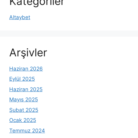
Kategoriler
Altaybet
Arşivler
Haziran 2026
Eylül 2025
Haziran 2025
Mayıs 2025
Şubat 2025
Ocak 2025
Temmuz 2024