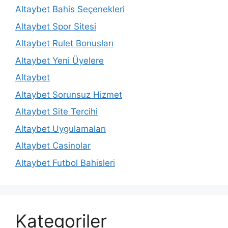
Altaybet Bahis Seçenekleri
Altaybet Spor Sitesi
Altaybet Rulet Bonusları
Altaybet Yeni Üyelere
Altaybet
Altaybet Sorunsuz Hizmet
Altaybet Site Tercihi
Altaybet Uygulamaları
Altaybet Casinolar
Altaybet Futbol Bahisleri
Kategoriler