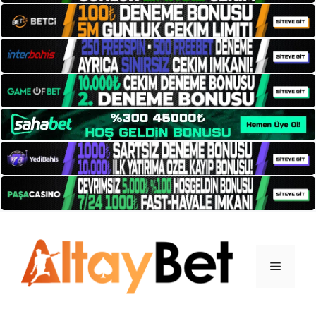
İçeriğe
atla
Menü