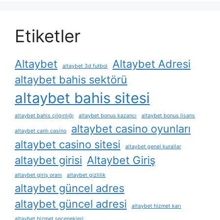
Etiketler
Altaybet
Altaybet Adresi
altaybet 3d futbol
altaybet bahis sektörü
altaybet bahis sitesi
altaybet bahis çılgınlığı
altaybet bonus kazancı
altaybet bonus lisans
altaybet casino oyunları
altaybet canlı casino
altaybet casino sitesi
altaybet genel kurallar
altaybet girisi
Altaybet Giriş
altaybet giriş oranı
altaybet gizlilik
altaybet güncel adres
altaybet güncel adresi
altaybet hizmet karı
altaybet hizmet seçenekleri