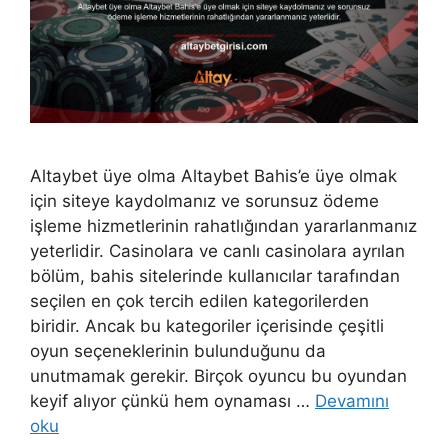
Altaybet üye olma Altaybet Bahis’e üye olmak
için siteye kaydolmanız ve sorunsuz ödeme
işleme hizmetlerinin rahatlığından yararlanmanız
yeterlidir. Casinolara ve canlı casinolara ayrılan
bölüm, bahis sitelerinde kullanıcılar tarafından
seçilen en çok tercih edilen kategorilerden
biridir. Ancak bu kategoriler içerisinde çeşitli
oyun seçeneklerinin bulunduğunu da
unutmamak gerekir. Birçok oyuncu bu oyundan
keyif alıyor çünkü hem oynaması …
Devamını
oku