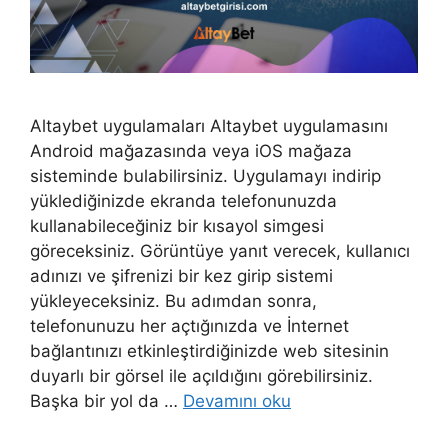
Altaybet uygulamaları Altaybet uygulamasını
Android mağazasında veya iOS mağaza
sisteminde bulabilirsiniz. Uygulamayı indirip
yüklediğinizde ekranda telefonunuzda
kullanabileceğiniz bir kısayol simgesi
göreceksiniz. Görüntüye yanıt verecek, kullanıcı
adınızı ve şifrenizi bir kez girip sistemi
yükleyeceksiniz. Bu adımdan sonra,
telefonunuzu her açtığınızda ve İnternet
bağlantınızı etkinleştirdiğinizde web sitesinin
duyarlı bir görsel ile açıldığını görebilirsiniz.
Başka bir yol da …
Devamını oku