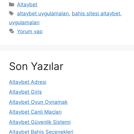
Kategoriler
Altaybet
Etiketler
altaybet uygulamaları
,
bahis sitesi altaybet
,
uygulamaları
Yorum yap
Son Yazılar
Altaybet Adresi
Altaybet Giriş
Altaybet Oyun Oynamak
Altaybet Canlı Maçları
Altaybet Güvenlik Sistemi
Altaybet Bahis Seçenekleri