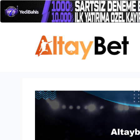
İçeriğe
atla