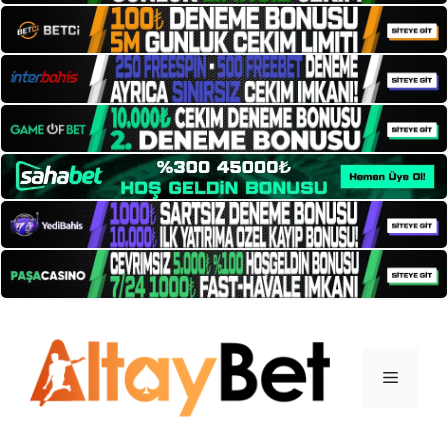
İçeriğe
atla
Menü