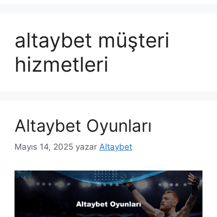
altaybet müşteri
hizmetleri
Altaybet Oyunları
Mayıs 14, 2025
yazar
Altaybet