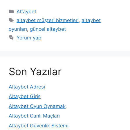
Kategoriler
Altaybet
Etiketler
altaybet müşteri hizmetleri
,
altaybet
oyunları
,
güncel altaybet
Yorum yap
Son Yazılar
Altaybet Adresi
Altaybet Giriş
Altaybet Oyun Oynamak
Altaybet Canlı Maçları
Altaybet Güvenlik Sistemi