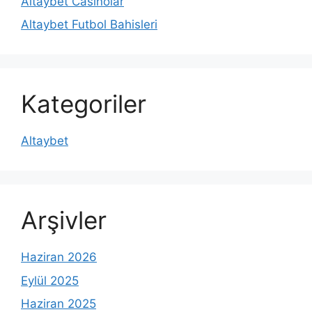
Altaybet Casinolar
Altaybet Futbol Bahisleri
Kategoriler
Altaybet
Arşivler
Haziran 2026
Eylül 2025
Haziran 2025