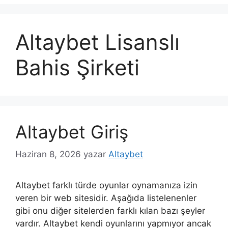
Altaybet Lisanslı
Bahis Şirketi
Altaybet Giriş
Haziran 8, 2026
yazar
Altaybet
Altaybet farklı türde oyunlar oynamanıza izin
veren bir web sitesidir. Aşağıda listelenenler
gibi onu diğer sitelerden farklı kılan bazı şeyler
vardır. Altaybet kendi oyunlarını yapmıyor ancak