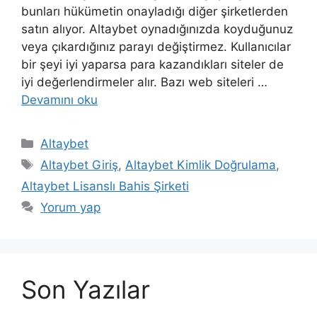
bunları hükümetin onayladığı diğer şirketlerden
satın alıyor. Altaybet oynadığınızda koyduğunuz
veya çıkardığınız parayı değiştirmez. Kullanıcılar
bir şeyi iyi yaparsa para kazandıkları siteler de
iyi değerlendirmeler alır. Bazı web siteleri …
Devamını oku
Kategoriler
Altaybet
Etiketler
Altaybet Giriş
,
Altaybet Kimlik Doğrulama
,
Altaybet Lisanslı Bahis Şirketi
Yorum yap
Son Yazılar