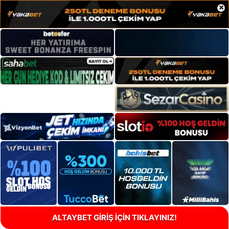
×
ALTAYBET GİRİŞ İÇİN TIKLAYINIZ!