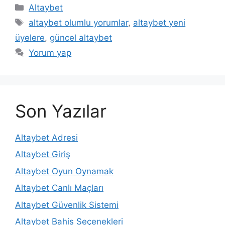
Kategoriler
Altaybet
Etiketler
altaybet olumlu yorumlar
,
altaybet yeni
üyelere
,
güncel altaybet
Yorum yap
Son Yazılar
Altaybet Adresi
Altaybet Giriş
Altaybet Oyun Oynamak
Altaybet Canlı Maçları
Altaybet Güvenlik Sistemi
Altaybet Bahis Seçenekleri