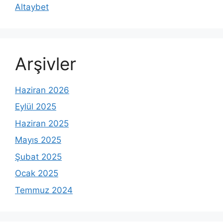
Altaybet
Arşivler
Haziran 2026
Eylül 2025
Haziran 2025
Mayıs 2025
Şubat 2025
Ocak 2025
Temmuz 2024