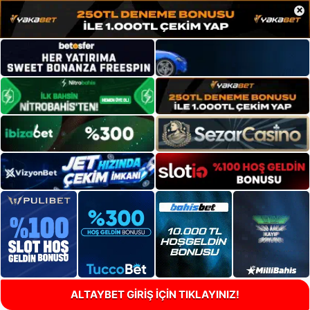
×
ALTAYBET GİRİŞ İÇİN TIKLAYINIZ!