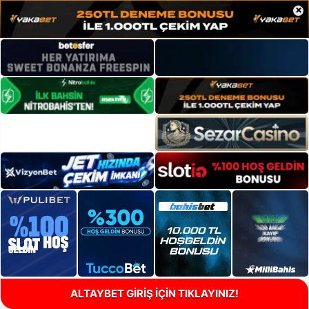
×
ALTAYBET GİRİŞ İÇİN TIKLAYINIZ!