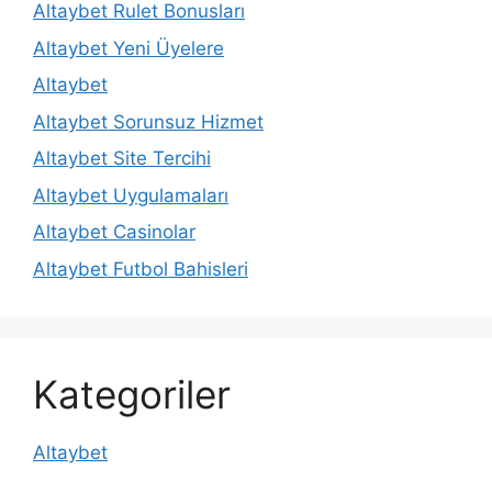
Altaybet Rulet Bonusları
Altaybet Yeni Üyelere
Altaybet
Altaybet Sorunsuz Hizmet
Altaybet Site Tercihi
Altaybet Uygulamaları
Altaybet Casinolar
Altaybet Futbol Bahisleri
Kategoriler
Altaybet