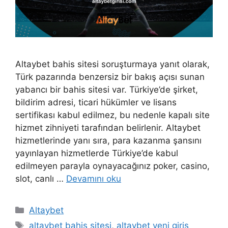
Altaybet bahis sitesi soruşturmaya yanıt olarak,
Türk pazarında benzersiz bir bakış açısı sunan
yabancı bir bahis sitesi var. Türkiye’de şirket,
bildirim adresi, ticari hükümler ve lisans
sertifikası kabul edilmez, bu nedenle kapalı site
hizmet zihniyeti tarafından belirlenir. Altaybet
hizmetlerinde yanı sıra, para kazanma şansını
yayınlayan hizmetlerde Türkiye’de kabul
edilmeyen parayla oynayacağınız poker, casino,
slot, canlı …
Devamını oku
Kategoriler
Altaybet
Etiketler
altaybet bahis sitesi
,
altaybet yeni giriş