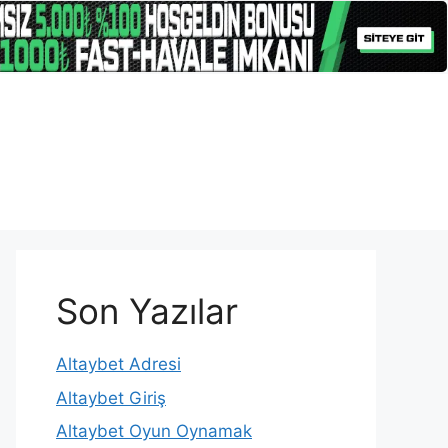
Son Yazılar
Altaybet Adresi
Altaybet Giriş
Altaybet Oyun Oynamak